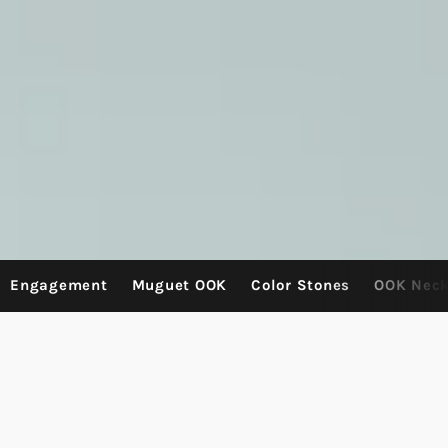
Engagement
Muguet OOK
Color Stones
OOK Neck
frontpage